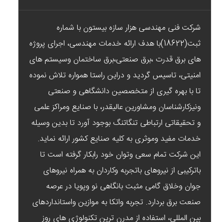
شرکت فنی مهندسی هزار سازه بیستون با شماره
ثبت(18622)با هدف ارائه خدمات مهندسی، اجرای پروژه
های برق قدرت ،برق صنعتی،برق ساختمان وسیستم های
امنیتی، تاسیس گردید و دراین راستا همواره تلاش نموده
تا با بهره گیری از متخصصین دانشگاهی و صنعتی
ونیزکارشناسان ومشاورین عالیقدر، با صنایع ومراکز علمی
و تحقیقاتی ارتباطی تنگاتنگ بوجود آورد تا بدین وسیله
خدمات مفید وموثری به کلیه صنایع کشور ارائه نماید.
این شرکت تمام سعی وتوان خود رابکار گرفته است تا
باترکیبی از نیروهای باتجربه وکاردان به همراه نیروهای
جوان وخلاق گامی مثبت بانگاهی نو وپویا در عرصه
صنعت برق بردارد. تجربه واتکا به موازین واستانداردهای
بین المللی، استفاده از مدرن ترین تکنولوژی های روز