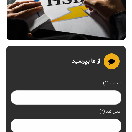
از ما بپرسید
نام شما (*)
ایمیل شما (*)