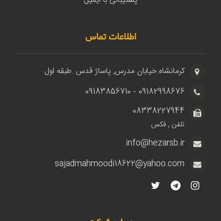
پشتیبانی با ایمیل
اطلاعات تماس
کرمانشاه.خیابان مدرس, پاساژ قدس .طبقه اول
09182998676 - 09183856710
08338227944
تلفن , فکس
info@hezarsb.ir
sajadmahmoodi18622@yahoo.com