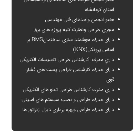
استان کرمانشاه
عضو انجمن واحدهای فنی مهندسی
مجری طراحی ونظارت کلیه پروژه های برق
داراى مدرك هوشمند سازى ساختمانBMS بر
اساس پروتكل(KNX)
داري مدرك كارشناس طراحى تاسيسات الكتريكى
داراى مدرك كارشناس طراحى پست هاى فشار
قوى
دارى مدرك كارشناس طراحى تابلو هاى الكتريكى
داراى مدرك طراحى و نصب سيستم هاى امنيتى
داراى مدرك طراحى وبهره بردارى ديزل ژنراتور ها