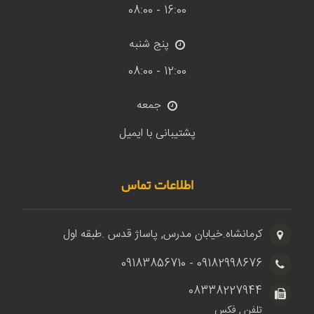
16:00 - 08:00
پنج شنبه
12:00 - 08:00
جمعه
پشتیبانی با ایمیل
اطلاعات تماس
کرمانشاه.خیابان مدرس, پاساژ قدس .طبقه اول
09182998676 - 09183856710
08338227944
تلفن , فکس