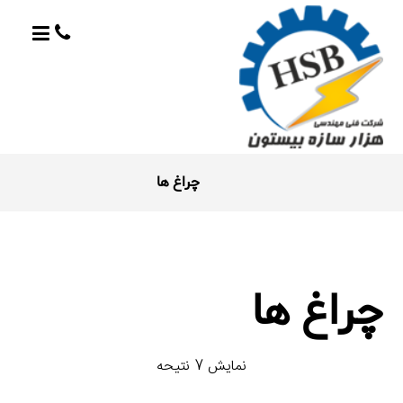
چراغ ها
چراغ ها
نمایش 7 نتیحه