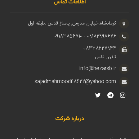
اطلاعات تماس
کرمانشاه.خیابان مدرس, پاساژ قدس .طبقه اول
09182998676 - 09183856710
08338227944
تلفن , فکس
info@hezarsb.ir
sajadmahmoodi18622@yahoo.com
درباره شرکت