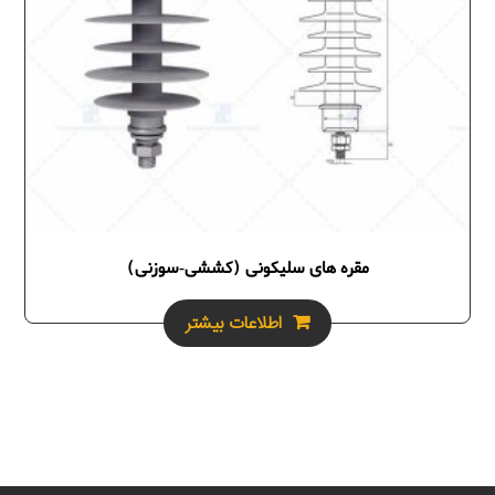
مقره هاى سليكونى (كششى-سوزنى)
اطلاعات بیشتر