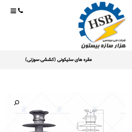
مقره هاى سليكونى (كششى-سوزنى)