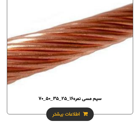
سیم مسی نمره16_25_35_50_70
اطلاعات بیشتر