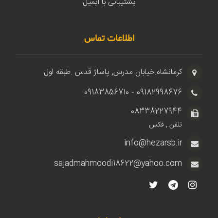
پشتیبانی با ایمیل
اطلاعات تماس
کرمانشاه.خیابان مدرس, پاساژ قدس .طبقه اول
09182998676 - 09183856710
08338227944
تلفن , فکس
info@hezarsb.ir
sajadmahmoodi18622@yahoo.com