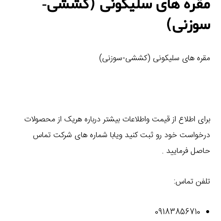
مقره هاى سليكونى (كششى-
سوزنى)
مقره هاى سليكونى (كششى-سوزنى)
برای اطلاع از قیمت واطلاعات بیشتر درباره هریک از محصولات
درخواست خود رو ثبت کنید ویابا شماره های شرکت تماس
حاصل فرمایید .
تلفن تماس:
09183856710