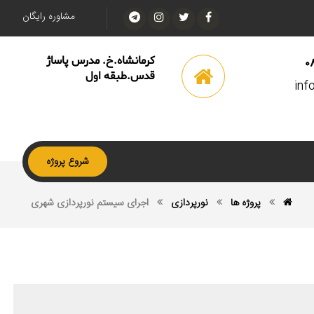
مشاوره رایگان
کرمانشاه.خ. مدرس پاساژ
0
قدس.طبقه اول
inf
شروع پروژه
پروژه ها
نورپردازی
اجراى سيستم نورپردازى شهرى