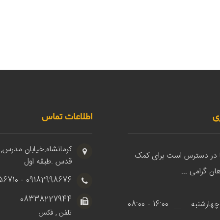
ی
اطلاعات تماس
کرمانشاه.خیابان مدرس, 
ا در دسترس است برای کمک
قدس .طبقه اول
ان گرامی ...
09182998676 - 09183856710
08338227944
چهارشنبه
16:00 - 08:00
تلفن , فکس