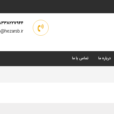
8338227944
o@hezarsb.ir
درباره ما
تماس با ما