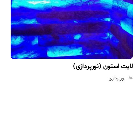
لايت استون (نورپردازى)
نورپردازی