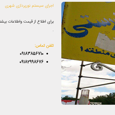
اجراى سيستم نورپردازى شهرى
برای اطلاع از قیمت واطلاعات بی
.
تلفن تماس:
09183856710
09182998676