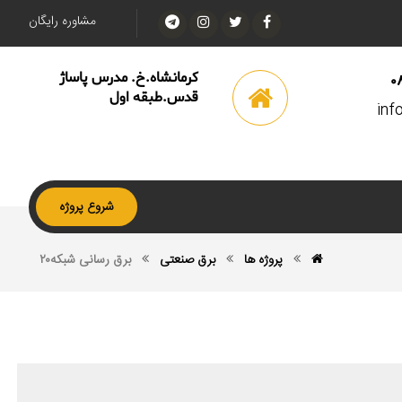
مشاوره رایگان
کرمانشاه.خ. مدرس پاساژ
0
قدس.طبقه اول
inf
شروع پروژه
پروژه ها
برق صنعتی
برق رسانى شبكه٢٠