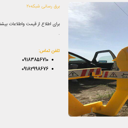
برق رسانى شبكه٢٠
برای اطلاع از قیمت واطلاعات بی
.
تلفن تماس:
09183856710
09182998676