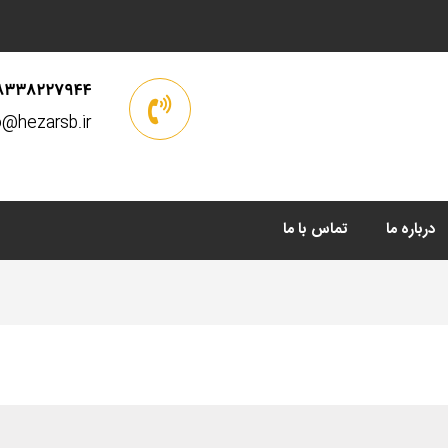
8338227944
o@hezarsb.ir
درباره ما
تماس با ما