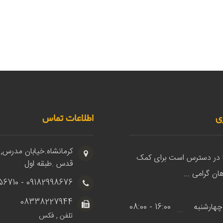
ی
اطلاعات تماس
کرمانشاه.خیابان مدرس, 
ا در دسترس است برای کمک
قدس .طبقه اول
ان گرامی ...
09182998676 - 09183856710
08338227944
چهارشنبه
16:00 - 08:00
تلفن , فکس